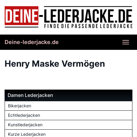
Skip
to
main
content
Deine-lederjacke.de
Toggl
navig
Henry Maske Vermögen
Damen Lederjacken
Bikerjacken
Echtlederjacken
Kunstlederjacken
Kurze Lederjacken