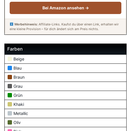
Bei Amazon ansehen →
Werbehinweis:
Affiliate-Links. Kaufst du über einen Link, erhalten wir
eine kleine Provision – für dich ändert sich am Preis nichts.
Farben
Beige
Blau
Braun
Grau
Grün
Khaki
Metallic
Oliv