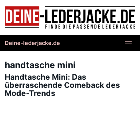
Skip
to
main
content
Deine-lederjacke.de
Toggl
navig
handtasche mini
Handtasche Mini: Das
überraschende Comeback des
Mode-Trends