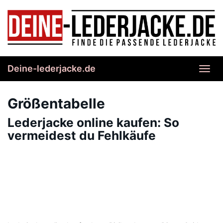
Skip
to
main
content
Deine-lederjacke.de
Toggl
navig
Größentabelle
Lederjacke online kaufen: So
vermeidest du Fehlkäufe