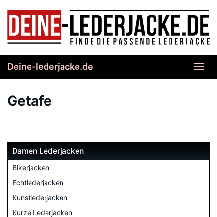
Skip
to
main
content
Deine-lederjacke.de
Toggl
navig
Getafe
Damen Lederjacken
Bikerjacken
Echtlederjacken
Kunstlederjacken
Kurze Lederjacken