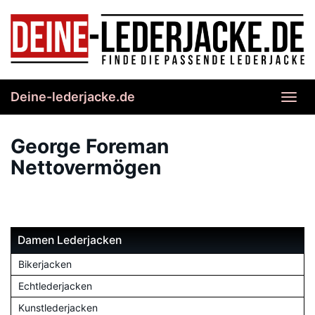
Skip
to
main
content
Deine-lederjacke.de
Toggl
navig
George Foreman
Nettovermögen
Damen Lederjacken
Bikerjacken
Echtlederjacken
Kunstlederjacken