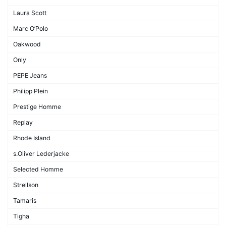
Laura Scott
Marc O’Polo
Oakwood
Only
PEPE Jeans
Philipp Plein
Prestige Homme
Replay
Rhode Island
s.Oliver Lederjacke
Selected Homme
Strellson
Tamaris
Tigha