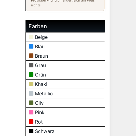
Provision – für dich ändert sich am Preis
nichts.
Farben
Beige
Blau
Braun
Grau
Grün
Khaki
Metallic
Oliv
Pink
Rot
Schwarz