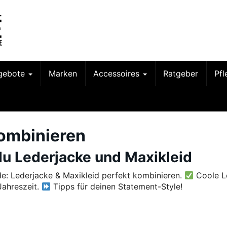
gebote
Marken
Accessoires
Ratgeber
Pf
kombinieren
du Lederjacke und Maxikleid
de: Lederjacke & Maxikleid perfekt kombinieren.
Coole L
Jahreszeit.
Tipps für deinen Statement-Style!