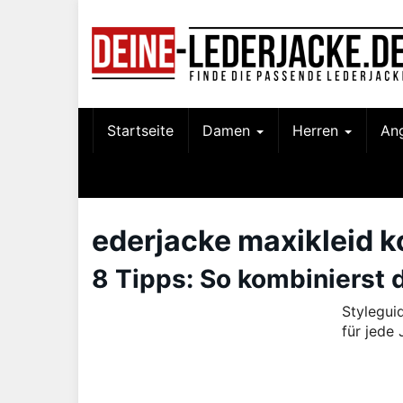
Skip
to
main
content
Startseite
Damen
Herren
An
ederjacke maxikleid 
8 Tipps: So kombinierst 
Stylegui
für jede 