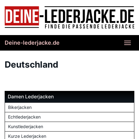
Skip
to
main
content
Deine-lederjacke.de
Toggl
navig
Deutschland
Damen Lederjacken
Bikerjacken
Echtlederjacken
Kunstlederjacken
Kurze Lederjacken