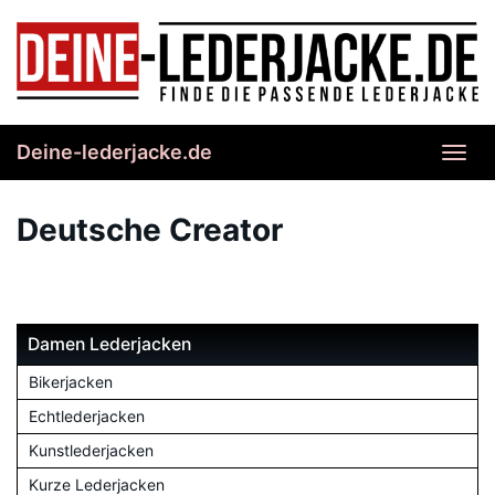
Skip
to
main
content
Deine-lederjacke.de
Toggl
navig
Deutsche Creator
Damen Lederjacken
Bikerjacken
Echtlederjacken
Kunstlederjacken
Kurze Lederjacken