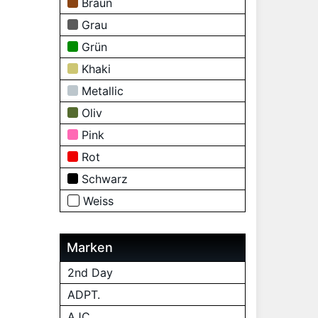
Braun
Grau
Grün
Khaki
Metallic
Oliv
Pink
Rot
Schwarz
Weiss
Marken
2nd Day
ADPT.
AJC