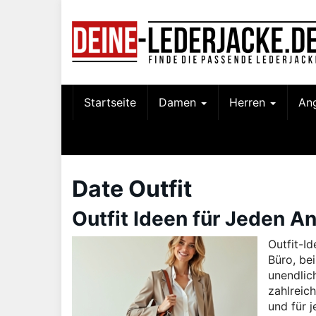
Skip
to
main
content
Startseite
Damen
Herren
An
Date Outfit
Outfit Ideen für Jeden A
Outfit-I
Büro, be
unendlic
zahlreich
und für 