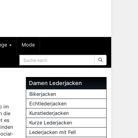
lege
Mode
Damen Lederjacken
Bikerjacken
Echtlederjacken
b im
Kunstlederjacken
h die
t es
Kurze Lederjacken
finden
Lederjacken mit Fell
ocial-