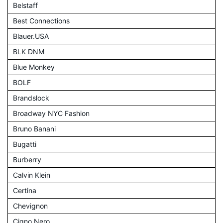
Belstaff
Best Connections
Blauer.USA
BLK DNM
Blue Monkey
BOLF
Brandslock
Broadway NYC Fashion
Bruno Banani
Bugatti
Burberry
Calvin Klein
Certina
Chevignon
Cigno Nero