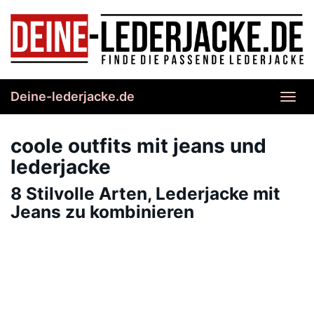
Skip
to
main
content
Deine-lederjacke.de
Toggl
navig
coole outfits mit jeans und
lederjacke
8 Stilvolle Arten, Lederjacke mit
Jeans zu kombinieren