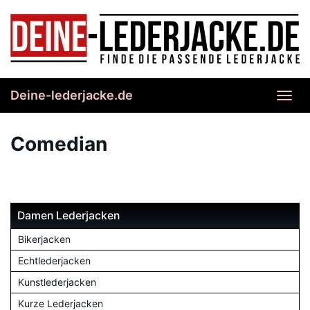
Skip
to
main
content
Deine-lederjacke.de
Toggl
navig
Comedian
Damen Lederjacken
Bikerjacken
Echtlederjacken
Kunstlederjacken
Kurze Lederjacken