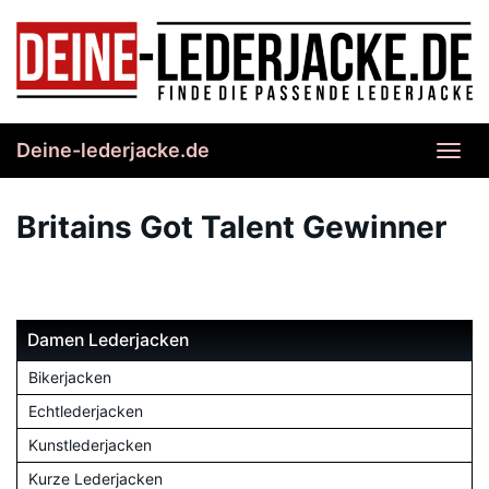
Skip
to
main
content
Deine-lederjacke.de
Toggl
navig
Britains Got Talent Gewinner
Damen Lederjacken
Bikerjacken
Echtlederjacken
Kunstlederjacken
Kurze Lederjacken