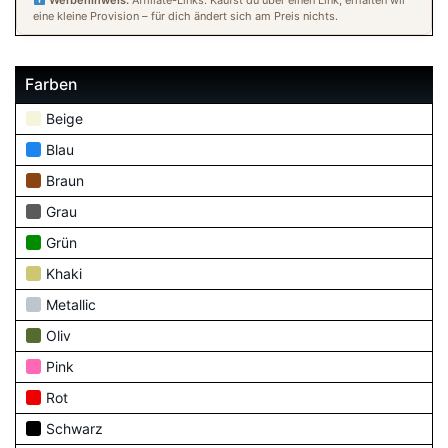
Werbehinweis:
Affiliate-Links. Kaufst du über einen Link, erhalten wir
eine kleine Provision – für dich ändert sich am Preis nichts.
Farben
Beige
Blau
Braun
Grau
Grün
Khaki
Metallic
Oliv
Pink
Rot
Schwarz