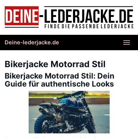
Skip
to
main
content
Deine-lederjacke.de
Toggl
navig
Bikerjacke Motorrad Stil
Bikerjacke Motorrad Stil: Dein
Guide für authentische Looks