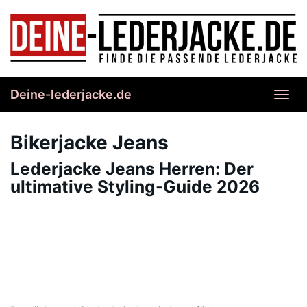
Skip
to
main
content
Deine-lederjacke.de
Toggl
navig
Bikerjacke Jeans
Lederjacke Jeans Herren: Der
ultimative Styling-Guide 2026