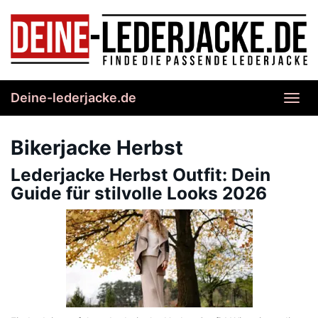
Skip
to
main
content
Deine-lederjacke.de
Toggl
navig
Bikerjacke Herbst
Lederjacke Herbst Outfit: Dein
Guide für stilvolle Looks 2026