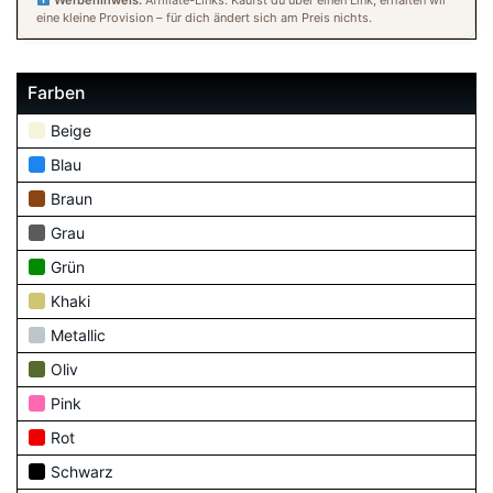
Werbehinweis:
Affiliate-Links. Kaufst du über einen Link, erhalten wir
eine kleine Provision – für dich ändert sich am Preis nichts.
Farben
Beige
Blau
Braun
Grau
Grün
Khaki
Metallic
Oliv
Pink
Rot
Schwarz