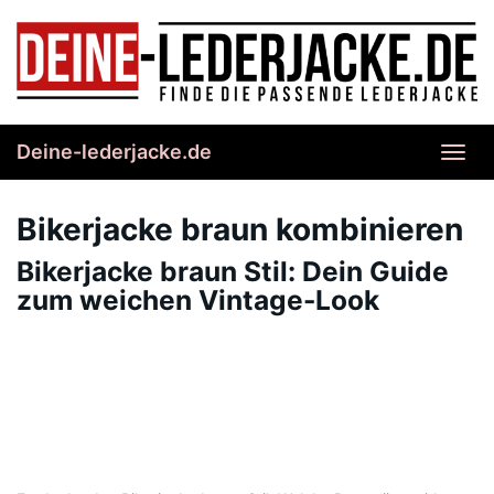
Skip
to
main
content
Deine-lederjacke.de
Toggl
navig
Bikerjacke braun kombinieren
Bikerjacke braun Stil: Dein Guide
zum weichen Vintage-Look