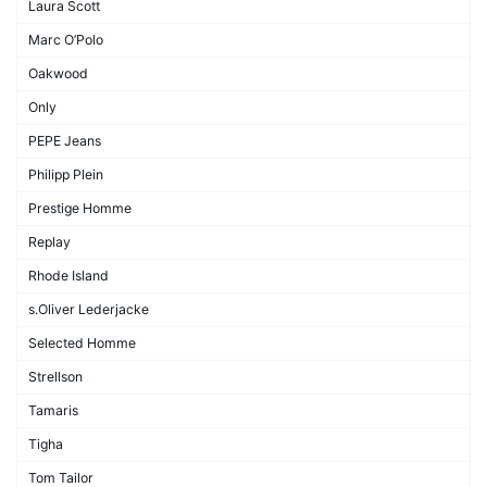
Laura Scott
Marc O’Polo
Oakwood
Only
PEPE Jeans
Philipp Plein
Prestige Homme
Replay
Rhode Island
s.Oliver Lederjacke
Selected Homme
Strellson
Tamaris
Tigha
Tom Tailor