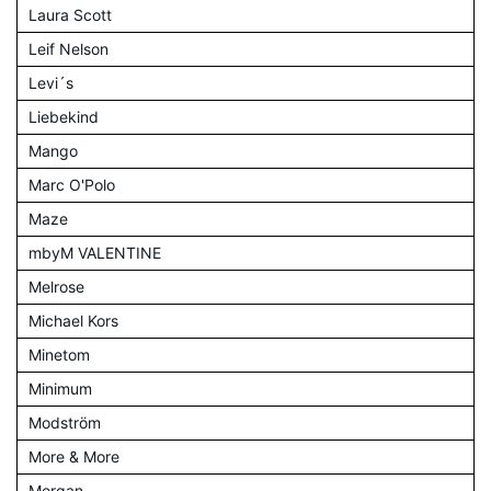
Laura Scott
Leif Nelson
Levi´s
Liebekind
Mango
Marc O'Polo
Maze
mbyM VALENTINE
Melrose
Michael Kors
Minetom
Minimum
Modström
More & More
Morgan