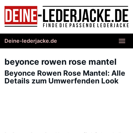
Skip
to
main
content
Deine-lederjacke.de
Toggl
navig
beyonce rowen rose mantel
Beyonce Rowen Rose Mantel: Alle
Details zum Umwerfenden Look