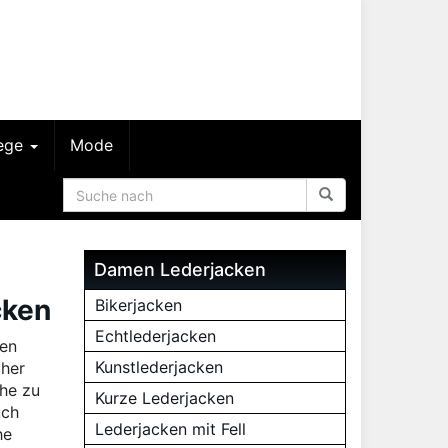
lege
Mode
Damen Lederjacken
cken
Bikerjacken
Echtlederjacken
nen
Kunstlederjacken
cher
che zu
Kurze Lederjacken
uch
Lederjacken mit Fell
he