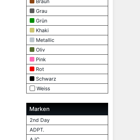
Braun
Grau
Grün
Khaki
Metallic
Oliv
Pink
Rot
Schwarz
Weiss
Marken
2nd Day
ADPT.
AJC