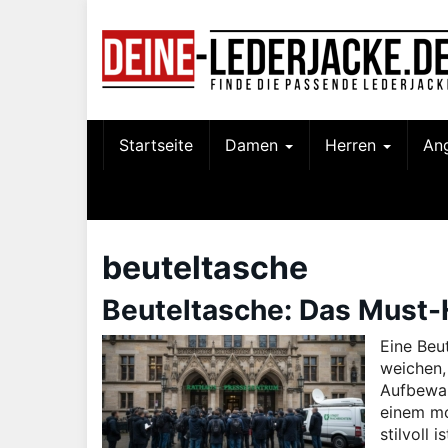
Skip
to
main
content
Startseite
Damen
Herren
An
beuteltasche
Beuteltasche: Das Must-
Eine Beut
weichen,
Aufbewah
einem mo
stilvoll 