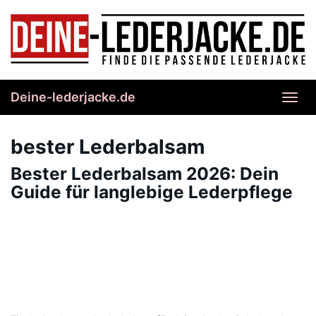
Skip
to
main
content
Deine-lederjacke.de
Toggl
navig
bester Lederbalsam
Bester Lederbalsam 2026: Dein
Guide für langlebige Lederpflege