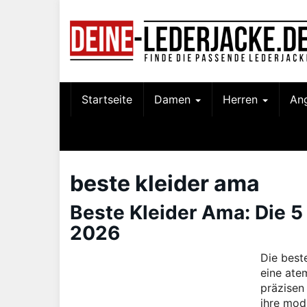
Skip
to
main
content
Startseite
Damen
Herren
An
beste kleider ama
Beste Kleider Ama: Die
2026
Die best
eine ate
präzisen
ihre mod