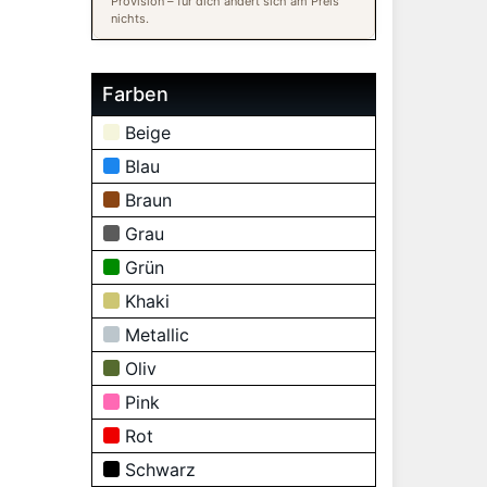
Provision – für dich ändert sich am Preis
nichts.
Farben
Beige
Blau
Braun
Grau
Grün
Khaki
Metallic
Oliv
Pink
Rot
Schwarz