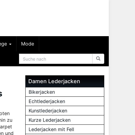
lege
Mode
Damen Lederjacken
s
Bikerjacken
Echtlederjacken
Kunstlederjacken
oten
hin zu
Kurze Lederjacken
Carpet
Lederjacken mit Fell
en und