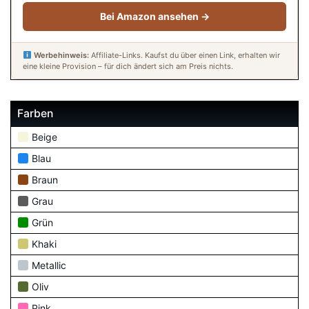
Bei Amazon ansehen →
Werbehinweis:
Affiliate-Links. Kaufst du über einen Link, erhalten wir
eine kleine Provision – für dich ändert sich am Preis nichts.
Farben
Beige
Blau
Braun
Grau
Grün
Khaki
Metallic
Oliv
Pink