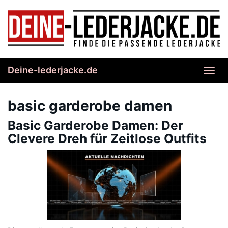
Skip
to
main
content
Deine-lederjacke.de
Toggl
navig
basic garderobe damen
Basic Garderobe Damen: Der
Clevere Dreh für Zeitlose Outfits