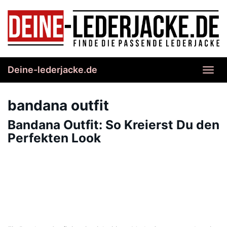
Skip
to
main
content
Deine-lederjacke.de
Toggl
navig
bandana outfit
Bandana Outfit: So Kreierst Du den
Perfekten Look