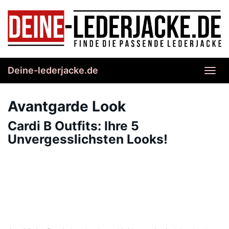
Skip
to
main
content
Deine-lederjacke.de
Toggl
navig
Avantgarde Look
Cardi B Outfits: Ihre 5
Unvergesslichsten Looks!