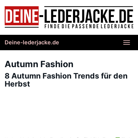
Skip
to
main
content
Deine-lederjacke.de
Toggl
navig
Autumn Fashion
8 Autumn Fashion Trends für den
Herbst