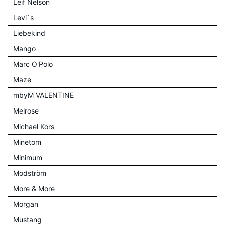
Leif Nelson
Levi´s
Liebekind
Mango
Marc O'Polo
Maze
mbyM VALENTINE
Melrose
Michael Kors
Minetom
Minimum
Modström
More & More
Morgan
Mustang