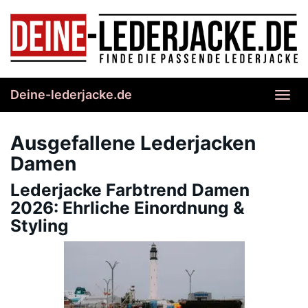
Skip
to
main
content
Deine-lederjacke.de
Toggl
navig
Ausgefallene Lederjacken
Damen
Lederjacke Farbtrend Damen
2026: Ehrliche Einordnung &
Styling