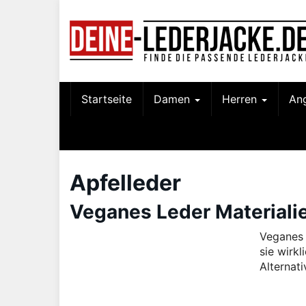
Skip
to
main
content
Startseite
Damen
Herren
An
Apfelleder
Veganes Leder Materialie
Veganes 
sie wirk
Alternati