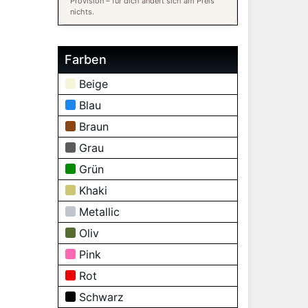
Provision – für dich ändert sich am Preis
nichts.
Farben
Beige
Blau
Braun
Grau
Grün
Khaki
Metallic
Oliv
Pink
Rot
Schwarz