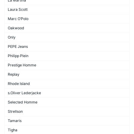
La Martina
Laura Scott
Marc O’Polo
Oakwood
Only
PEPE Jeans
Philipp Plein
Prestige Homme
Replay
Rhode Island
s.Oliver Lederjacke
Selected Homme
Strellson
Tamaris
Tigha