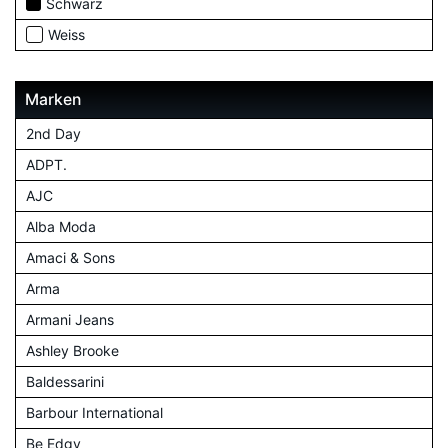
Schwarz
Weiss
Marken
2nd Day
ADPT.
AJC
Alba Moda
Amaci & Sons
Arma
Armani Jeans
Ashley Brooke
Baldessarini
Barbour International
Be Edgy