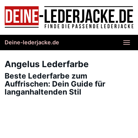
Skip
to
main
content
Deine-lederjacke.de
Toggl
navig
Angelus Lederfarbe
Beste Lederfarbe zum
Auffrischen: Dein Guide für
langanhaltenden Stil