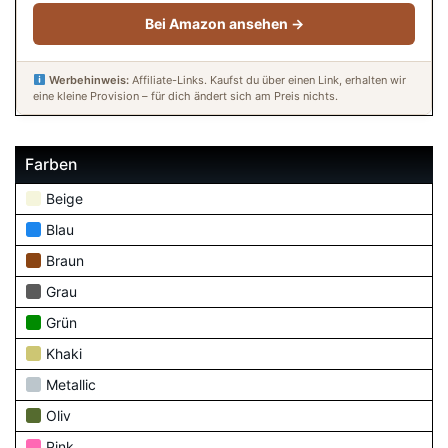
Bei Amazon ansehen →
Werbehinweis:
Affiliate-Links. Kaufst du über einen Link, erhalten wir
eine kleine Provision – für dich ändert sich am Preis nichts.
Farben
Beige
Blau
Braun
Grau
Grün
Khaki
Metallic
Oliv
Pink