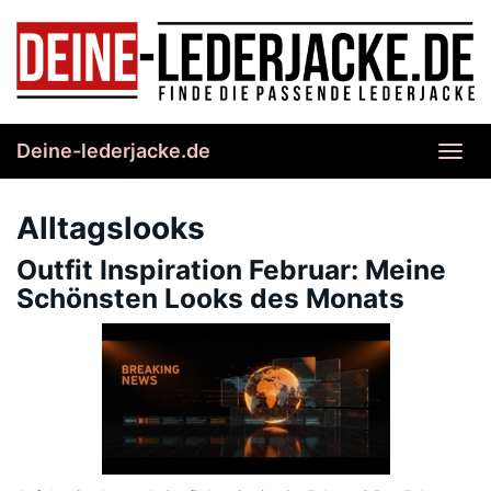
Skip
to
main
content
Deine-lederjacke.de
Toggl
navig
Alltagslooks
Outfit Inspiration Februar: Meine
Schönsten Looks des Monats