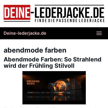
Skip
to
main
content
Deine-lederjacke.de
Toggl
navig
abendmode farben
Abendmode Farben: So Strahlend
wird der Frühling Stilvoll