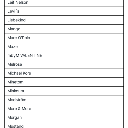
Leif Nelson
Levi´s
Liebekind
Mango
Marc O'Polo
Maze
mbyM VALENTINE
Melrose
Michael Kors
Minetom
Minimum
Modström
More & More
Morgan
Mustang