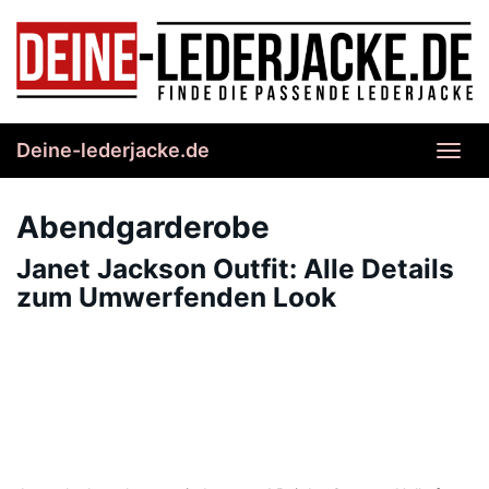
Skip
to
main
content
Deine-lederjacke.de
Toggl
navig
Abendgarderobe
Janet Jackson Outfit: Alle Details
zum Umwerfenden Look