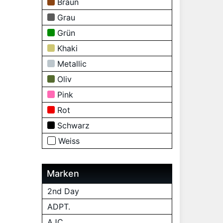
Braun
Grau
Grün
Khaki
Metallic
Oliv
Pink
Rot
Schwarz
Weiss
Marken
2nd Day
ADPT.
AJC