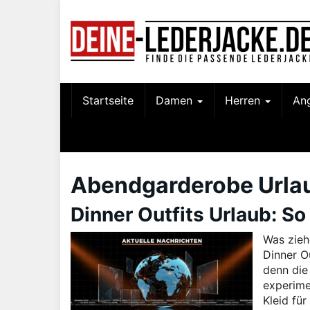
Skip
to
main
content
Startseite
Damen
Herren
An
Abendgarderobe Urla
Dinner Outfits Urlaub: So
Was zieh
Dinner O
denn die
experime
Kleid für