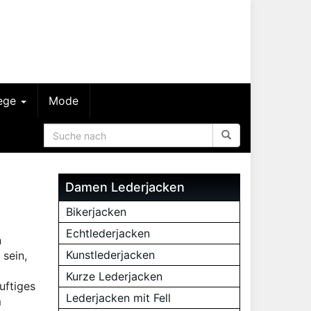
lege
Mode
Damen Lederjacken
Bikerjacken
Echtlederjacken
n
Kunstlederjacken
sein,
Kurze Lederjacken
uftiges
Lederjacken mit Fell
m