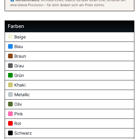
Werbehinweis:
Affiliate-Links. Kaufst du über einen Link, erhalten wir
eine kleine Provision – für dich ändert sich am Preis nichts.
Farben
Beige
Blau
Braun
Grau
Grün
Khaki
Metallic
Oliv
Pink
Rot
Schwarz