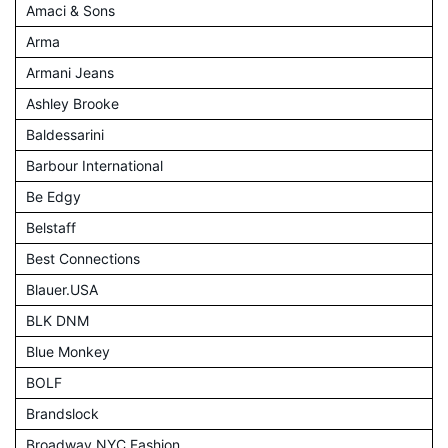
Amaci & Sons
Arma
Armani Jeans
Ashley Brooke
Baldessarini
Barbour International
Be Edgy
Belstaff
Best Connections
Blauer.USA
BLK DNM
Blue Monkey
BOLF
Brandslock
Broadway NYC Fashion