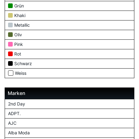
Grün
Khaki
Metallic
Oliv
Pink
Rot
Schwarz
Weiss
Marken
2nd Day
ADPT.
AJC
Alba Moda