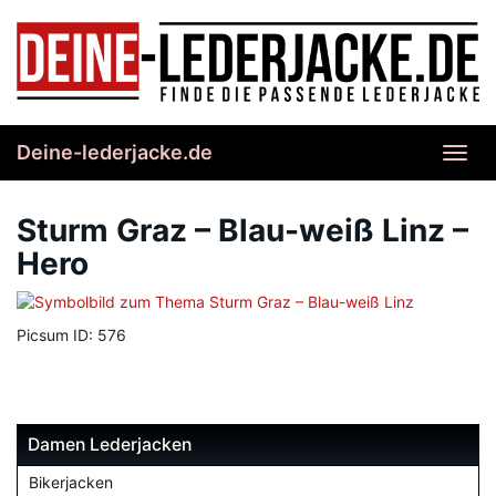
Skip
to
main
content
Deine-lederjacke.de
Toggl
navig
Sturm Graz – Blau-weiß Linz –
Hero
Picsum ID: 576
Damen Lederjacken
Bikerjacken