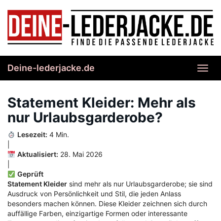
Skip
to
main
content
Deine-lederjacke.de
Toggl
navig
Statement Kleider: Mehr als
nur Urlaubsgarderobe?
Lesezeit:
4 Min.
|
Aktualisiert:
28. Mai 2026
|
Geprüft
Statement Kleider
sind mehr als nur Urlaubsgarderobe; sie sind
Ausdruck von Persönlichkeit und Stil, die jeden Anlass
besonders machen können. Diese Kleider zeichnen sich durch
auffällige Farben, einzigartige Formen oder interessante