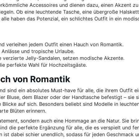
herkömmliche Accessoires und dienen dazu, einen Akzent zu
iegeln. Ob eine leuchtende Tasche, eine übergroße Halsket
lle haben das Potenzial, ein schlichtes Outfit in ein modis
nd verleihen jedem Outfit einen Hauch von Romantik.
 Anlässe und tropische Urlaube.
e verzierte Jelly-Sandalen, setzen modische Akzente.
die perfekte Wahl für Hochzeitsgäste.
uch von Romantik
nd sind ein absolutes Must-have für alle, die ihrem Outfit e
r Bluse, dem Blazer oder der Handtasche befestigt – sie s
le Blicke auf sich. Besonders beliebt sind Modelle in leucht
rte Blüten erinnern.
tatement, sondern auch eine Hommage an die Natur. Sie bri
ind die perfekte Ergänzung für alle, die es verspielt und fe
en ist dabei schier unendlich, sodass für jeden Geschmack 