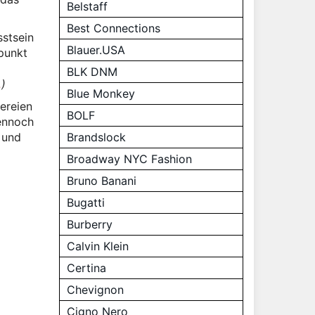
Belstaff
Best Connections
sstsein
Blauer.USA
lpunkt
BLK DNM
…
)
Blue Monkey
ereien
BOLF
dennoch
 und
Brandslock
Broadway NYC Fashion
Bruno Banani
Bugatti
Burberry
Calvin Klein
Certina
Chevignon
Cigno Nero