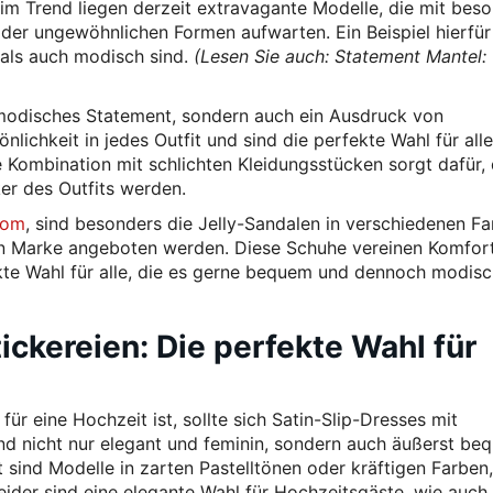
 im Trend liegen derzeit extravagante Modelle, die mit bes
oder ungewöhnlichen Formen aufwarten. Ein Beispiel hierfür
 als auch modisch sind.
(Lesen Sie auch: Statement Mantel:
 modisches Statement, sondern auch ein Ausdruck von
önlichkeit in jedes Outfit und sind die perfekte Wahl für alle
e Kombination mit schlichten Kleidungsstücken sorgt dafür,
er des Outfits werden.
com
, sind besonders die Jelly-Sandalen in verschiedenen F
uen Marke angeboten werden. Diese Schuhe vereinen Komfor
fekte Wahl für alle, die es gerne bequem und dennoch modis
ickereien: Die perfekte Wahl für
ür eine Hochzeit ist, sollte sich Satin-Slip-Dresses mit
ind nicht nur elegant und feminin, sondern auch äußerst be
t sind Modelle in zarten Pastelltönen oder kräftigen Farben,
Kleider sind eine elegante Wahl für Hochzeitsgäste, wie auch