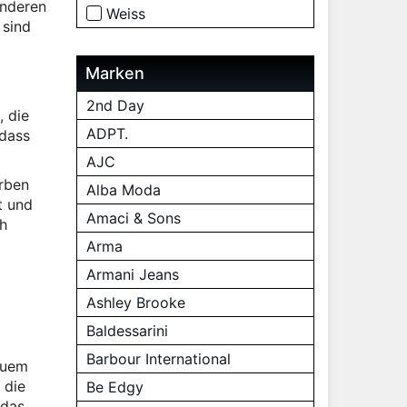
onderen
Weiss
 sind
Marken
2nd Day
, die
ADPT.
 dass
AJC
arben
Alba Moda
t und
Amaci & Sons
ch
Arma
Armani Jeans
Ashley Brooke
Baldessarini
Barbour International
quem
 die
Be Edgy
 das