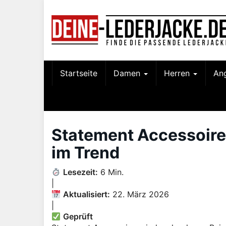
Skip
to
main
content
Startseite
Damen
Herren
An
Statement Accessoire
im Trend
Lesezeit:
6 Min.
|
Aktualisiert:
22. März 2026
|
Geprüft