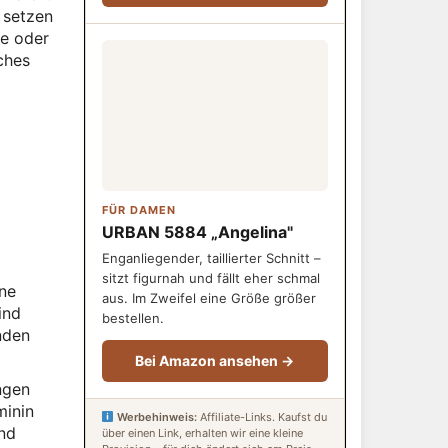
 setzen
te oder
ches
FÜR DAMEN
URBAN 5884 „Angelina"
Enganliegender, taillierter Schnitt –
sitzt figurnah und fällt eher schmal
ine
aus. Im Zweifel eine Größe größer
ind
bestellen.
enden
Bei Amazon ansehen →
ngen
minin
Werbehinweis:
Affiliate-Links. Kaufst du
und
über einen Link, erhalten wir eine kleine