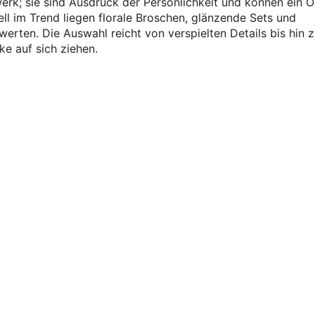
erk; sie sind Ausdruck der Persönlichkeit und können ein Ou
ll im Trend liegen florale Broschen, glänzende Sets und
erten. Die Auswahl reicht von verspielten Details bis hin 
cke auf sich ziehen.