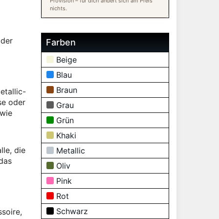
Provision – für dich ändert sich am Preis
nichts.
oder
Farben
Beige
Blau
Braun
etallic-
se oder
Grau
 wie
Grün
Khaki
le, die
Metallic
 das
Oliv
Pink
Rot
Schwarz
soire,