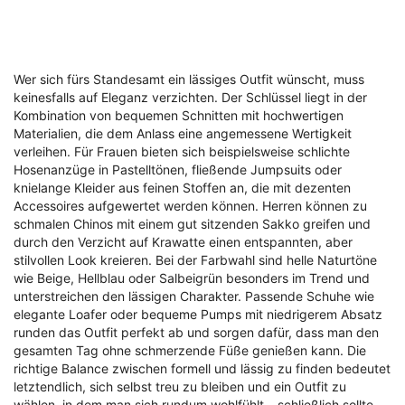
Wer sich fürs Standesamt ein lässiges Outfit wünscht, muss
keinesfalls auf Eleganz verzichten. Der Schlüssel liegt in der
Kombination von bequemen Schnitten mit hochwertigen
Materialien, die dem Anlass eine angemessene Wertigkeit
verleihen. Für Frauen bieten sich beispielsweise schlichte
Hosenanzüge in Pastelltönen, fließende Jumpsuits oder
knielange Kleider aus feinen Stoffen an, die mit dezenten
Accessoires aufgewertet werden können. Herren können zu
schmalen Chinos mit einem gut sitzenden Sakko greifen und
durch den Verzicht auf Krawatte einen entspannten, aber
stilvollen Look kreieren. Bei der Farbwahl sind helle Naturtöne
wie Beige, Hellblau oder Salbeigrün besonders im Trend und
unterstreichen den lässigen Charakter. Passende Schuhe wie
elegante Loafer oder bequeme Pumps mit niedrigerem Absatz
runden das Outfit perfekt ab und sorgen dafür, dass man den
gesamten Tag ohne schmerzende Füße genießen kann. Die
richtige Balance zwischen formell und lässig zu finden bedeutet
letztendlich, sich selbst treu zu bleiben und ein Outfit zu
wählen, in dem man sich rundum wohlfühlt – schließlich sollte