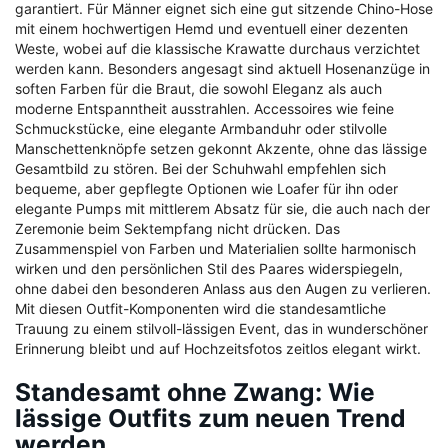
garantiert. Für Männer eignet sich eine gut sitzende Chino-Hose
mit einem hochwertigen Hemd und eventuell einer dezenten
Weste, wobei auf die klassische Krawatte durchaus verzichtet
werden kann. Besonders angesagt sind aktuell Hosenanzüge in
soften Farben für die Braut, die sowohl Eleganz als auch
moderne Entspanntheit ausstrahlen. Accessoires wie feine
Schmuckstücke, eine elegante Armbanduhr oder stilvolle
Manschettenknöpfe setzen gekonnt Akzente, ohne das lässige
Gesamtbild zu stören. Bei der Schuhwahl empfehlen sich
bequeme, aber gepflegte Optionen wie Loafer für ihn oder
elegante Pumps mit mittlerem Absatz für sie, die auch nach der
Zeremonie beim Sektempfang nicht drücken. Das
Zusammenspiel von Farben und Materialien sollte harmonisch
wirken und den persönlichen Stil des Paares widerspiegeln,
ohne dabei den besonderen Anlass aus den Augen zu verlieren.
Mit diesen Outfit-Komponenten wird die standesamtliche
Trauung zu einem stilvoll-lässigen Event, das in wunderschöner
Erinnerung bleibt und auf Hochzeitsfotos zeitlos elegant wirkt.
Standesamt ohne Zwang: Wie
lässige Outfits zum neuen Trend
werden