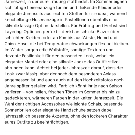
Jahreszeit, in der eure Trauung stattfindet. Im Sommer eignen
sich luftige Leinenanzüge für ihn und fließende Kleider oder
elegante Jumpsuits aus leichten Stoffen für sie ideal, während
knöchellange Hosenanzüge in Pastelltönen ebenfalls eine
stilvolle lässige Option darstellen. Für Frühling und Herbst sind
Layering-Optionen perfekt – denkt an schicke Blazer über
schlichten Kleidern oder an Kombis aus Weste, Hemd und
Chino-Hose, die bei Temperaturschwankungen flexibel bleiben.
Im Winter sorgen edle Wollstoffe, samtige Texturen und
dezente Festlichkeit für den passenden Look, wobei ein
eleganter Mantel oder eine stilvolle Jacke das Outfit stilvoll
abrunden kann. Achtet bei jeder Jahreszeit darauf, dass der
Look zwar lässig, aber dennoch dem besonderen Anlass
angemessen ist und euch auch auf den Hochzeitsfotos noch
Jahre später gefallen wird. Farblich könnt ihr je nach Saison
variieren – von hellen, frischen Tönen im Sommer bis hin zu
gedeckteren, wärmeren Farben in der kalten Jahreszeit. Die
Wahl der richtigen Accessoires wie leichte Schals, passende
Sonnenbrillen oder elegante Handschuhe setzen dabei
jahreszeitlich passende Akzente, ohne den lockeren Charakter
eures Outfits zu beeinträchtigen.