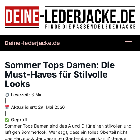
Skip
to
main
content
Deine-lederjacke.de
Toggl
navig
Sommer Tops Damen: Die
Must-Haves für Stilvolle
Looks
Lesezeit:
6 Min.
|
Aktualisiert:
29. Mai 2026
|
Geprüft
Sommer Tops Damen sind das A und O für einen stilvollen und
luftigen Sommerlook. Wer sagt, dass ein tolles Oberteil nicht
das Herzstück der gesamten Garderobe sein kann? Gerade