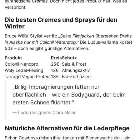
synthetische
Cremes
. Doch nicht jedes Produkt hält, was es
verspricht.
Die besten Cremes und Sprays für den
Winter
Bruce Willis’ Stylist verrät:
„Seine Filmjacken überstehen Drehs
in Alaska nur mit Collonil Waterstop.“
Die Luxus-Variante kostet
50€ – doch es gibt günstige Alternativen.
Produkt
Preis
Schutz
Collonil Nanopro
25€
Salz & Frost
Woly Leder-Feeling
12€
Atmungsaktiv
Tarragó Vegan Protect
18€
Bio-Zertifiziert
„Billig-Imprägnierungen fetten nur
oberflächlich – wie ein Bodyguard, der beim
ersten Schnee flüchtet.“
Lederdesignerin Clara Meier
Natürliche Alternativen für die Lederpflege
Schon Cowboys rieben ihre Jacken mit Bienenwachs ein – ein