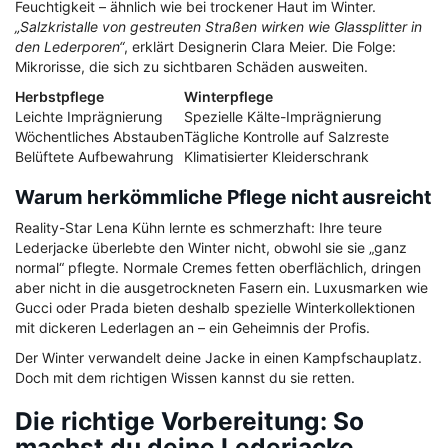
Feuchtigkeit – ähnlich wie bei trockener Haut im Winter.
„Salzkristalle von gestreuten Straßen wirken wie Glassplitter in
den Lederporen“
, erklärt Designerin Clara Meier. Die Folge:
Mikrorisse, die sich zu sichtbaren Schäden ausweiten.
Herbstpflege
Winterpflege
Leichte Imprägnierung
Spezielle Kälte-Imprägnierung
Wöchentliches Abstauben
Tägliche Kontrolle auf Salzreste
Belüftete Aufbewahrung
Klimatisierter Kleiderschrank
Warum herkömmliche Pflege nicht ausreicht
Reality-Star Lena Kühn lernte es schmerzhaft: Ihre teure
Lederjacke überlebte den Winter nicht, obwohl sie sie „ganz
normal“ pflegte. Normale Cremes fetten oberflächlich, dringen
aber nicht in die ausgetrockneten Fasern ein. Luxusmarken wie
Gucci oder Prada bieten deshalb spezielle Winterkollektionen
mit dickeren Lederlagen an – ein Geheimnis der Profis.
Der Winter verwandelt deine Jacke in einen Kampfschauplatz.
Doch mit dem richtigen Wissen kannst du sie retten.
Die richtige Vorbereitung: So
machst du deine Lederjacke