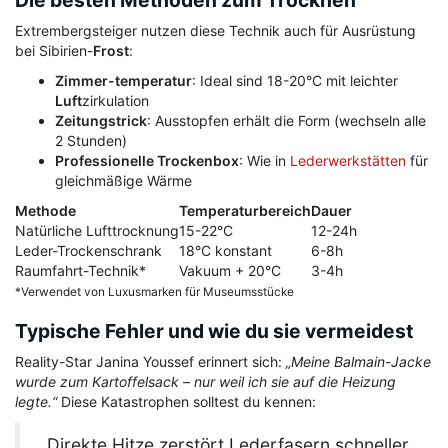
Die besten Methoden zum Trocknen
Extrembergsteiger nutzen diese Technik auch für Ausrüstung
bei Sibirien-
Frost
:
Zimmer-
temperatur
: Ideal sind 18-20°C mit leichter
Luft
zirkulation
Zeitungstrick
: Ausstopfen erhält die Form (wechseln alle
2 Stunden)
Professionelle Trockenbox
: Wie in
Lederwerkstätten
für
gleichmäßige Wärme
Methode
Temperaturbereich
Dauer
Natürliche Lufttrocknung
15-22°C
12-24h
Leder-Trockenschrank
18°C konstant
6-8h
Raumfahrt-Technik*
Vakuum + 20°C
3-4h
*Verwendet von Luxusmarken für Museumsstücke
Typische Fehler und wie du sie vermeidest
Reality-Star Janina Youssef erinnert sich:
„Meine Balmain-Jacke
wurde zum Kartoffelsack – nur weil ich sie auf die Heizung
legte.“
Diese Katastrophen solltest du kennen:
„Direkte Hitze zerstört Lederfasern schneller