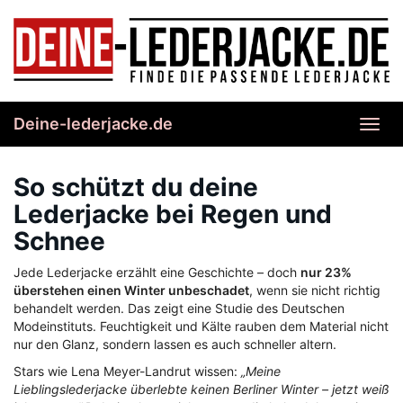
Skip
to
main
content
Deine-lederjacke.de
Toggl
navig
So schützt du deine
Lederjacke bei Regen und
Schnee
Jede Lederjacke erzählt eine Geschichte – doch
nur 23%
überstehen einen Winter unbeschadet
, wenn sie nicht richtig
behandelt werden. Das zeigt eine Studie des Deutschen
Modeinstituts. Feuchtigkeit und Kälte rauben dem Material nicht
nur den Glanz, sondern lassen es auch schneller altern.
Stars wie Lena Meyer-Landrut wissen:
„Meine
Lieblingslederjacke überlebte keinen Berliner Winter – jetzt weiß