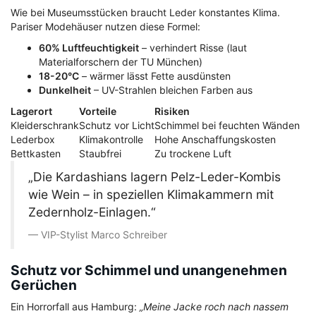
Wie bei Museumsstücken braucht Leder konstantes Klima.
Pariser Modehäuser nutzen diese Formel:
60% Luftfeuchtigkeit
– verhindert Risse (laut
Materialforschern der TU München)
18-20°C
– wärmer lässt Fette ausdünsten
Dunkelheit
– UV-Strahlen bleichen Farben aus
Lagerort
Vorteile
Risiken
Kleiderschrank
Schutz vor Licht
Schimmel bei feuchten Wänden
Lederbox
Klimakontrolle
Hohe Anschaffungskosten
Bettkasten
Staubfrei
Zu trockene Luft
„Die Kardashians lagern Pelz-Leder-Kombis
wie Wein – in speziellen Klimakammern mit
Zedernholz-Einlagen.“
VIP-Stylist Marco Schreiber
Schutz vor Schimmel und unangenehmen
Gerüchen
Ein Horrorfall aus Hamburg:
„Meine Jacke roch nach nassem