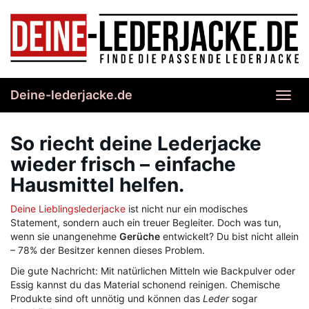
Skip
to
main
content
Deine-lederjacke.de
Toggl
navig
So riecht deine Lederjacke
wieder frisch – einfache
Hausmittel helfen.
Deine Lieblingslederjacke
ist nicht nur ein modisches
Statement, sondern auch ein treuer Begleiter. Doch was tun,
wenn sie unangenehme
Gerüche
entwickelt? Du bist nicht allein
– 78% der Besitzer kennen dieses Problem.
Die gute Nachricht: Mit natürlichen Mitteln wie Backpulver oder
Essig kannst du das Material schonend reinigen. Chemische
Produkte sind oft unnötig und können das
Leder
sogar