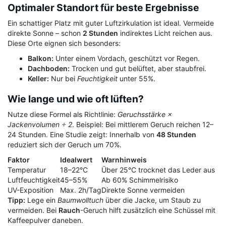
Optimaler Standort für beste Ergebnisse
Ein schattiger Platz mit guter Luftzirkulation ist ideal. Vermeide
direkte Sonne – schon
2 Stunden
indirektes Licht reichen aus.
Diese Orte eignen sich besonders:
Balkon:
Unter einem Vordach, geschützt vor Regen.
Dachboden:
Trocken und gut belüftet, aber staubfrei.
Keller:
Nur bei
Feuchtigkeit
unter 55%.
Wie lange und wie oft lüften?
Nutze diese Formel als Richtlinie:
Geruchsstärke ×
Jackenvolumen ÷ 2
. Beispiel: Bei mittlerem Geruch reichen 12–
24 Stunden. Eine Studie zeigt: Innerhalb von
48 Stunden
reduziert sich der Geruch um 70%.
Faktor
Idealwert
Warnhinweis
Temperatur
18–22°C
Über 25°C trocknet das Leder aus
Luftfeuchtigkeit
45–55%
Ab 60% Schimmelrisiko
UV-Exposition
Max. 2h/Tag
Direkte Sonne vermeiden
Tipp:
Lege ein
Baumwolltuch
über die Jacke, um Staub zu
vermeiden. Bei
Rauch
-Geruch hilft zusätzlich eine Schüssel mit
Kaffeepulver daneben.