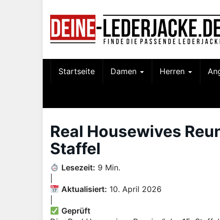
Skip
to
main
content
Startseite
Damen
Herren
An
Real Housewives Reuni
Staffel
Lesezeit:
9 Min.
|
Aktualisiert:
10. April 2026
|
Geprüft