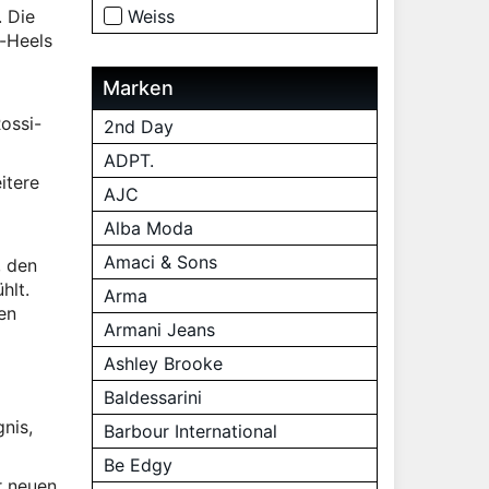
. Die
Weiss
k-Heels
Marken
ossi-
2nd Day
ADPT.
itere
AJC
Alba Moda
Amaci & Sons
, den
hlt.
Arma
en
Armani Jeans
Ashley Brooke
Baldessarini
nis,
Barbour International
Be Edgy
r neuen