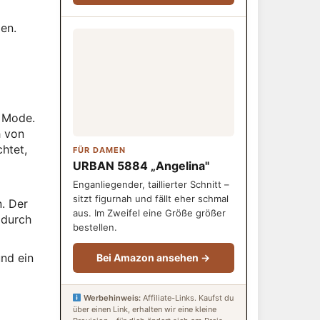
en.
r Mode.
h von
htet,
FÜR DAMEN
URBAN 5884 „Angelina"
Enganliegender, taillierter Schnitt –
sitzt figurnah und fällt eher schmal
n. Der
aus. Im Zweifel eine Größe größer
 durch
bestellen.
und ein
Bei Amazon ansehen →
Werbehinweis:
Affiliate-Links. Kaufst du
über einen Link, erhalten wir eine kleine