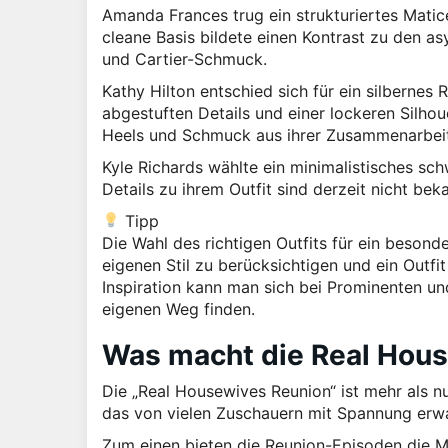
Amanda Frances trug ein strukturiertes Matic
cleane Basis bildete einen Kontrast zu den a
und Cartier-Schmuck.
Kathy Hilton entschied sich für ein silbernes
abgestuften Details und einer lockeren Silhou
Heels und Schmuck aus ihrer Zusammenarbei
Kyle Richards wählte ein minimalistisches sc
Details zu ihrem Outfit sind derzeit nicht bek
Tipp
Die Wahl des richtigen Outfits für ein besond
eigenen Stil zu berücksichtigen und ein Outfi
Inspiration kann man sich bei Prominenten un
eigenen Weg finden.
Was macht die Real Hou
Die „Real Housewives Reunion“ ist mehr als nu
das von vielen Zuschauern mit Spannung erwart
Zum einen bieten die Reunion-Episoden die Mö