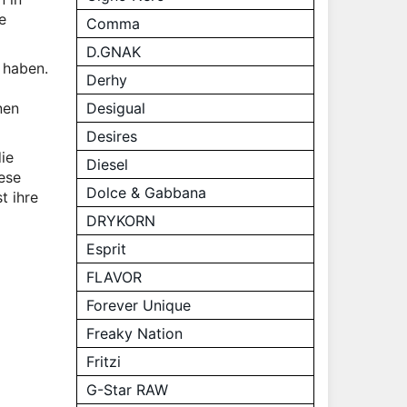
e
Comma
D.GNAK
 haben.
Derhy
nen
Desigual
Desires
ie
Diesel
ese
Dolce & Gabbana
t ihre
DRYKORN
Esprit
FLAVOR
Forever Unique
Freaky Nation
Fritzi
G-Star RAW