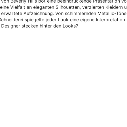
l von Beverly Hills bot eine beeindruckende Präsentation v
ine Vielfalt an eleganten Silhouetten, verzierten Kleidern 
g erwartete Aufzeichnung. Von schimmernden Metallic-Töne
Schneiderei spiegelte jeder Look eine eigene Interpretation
 Designer stecken hinter den Looks?