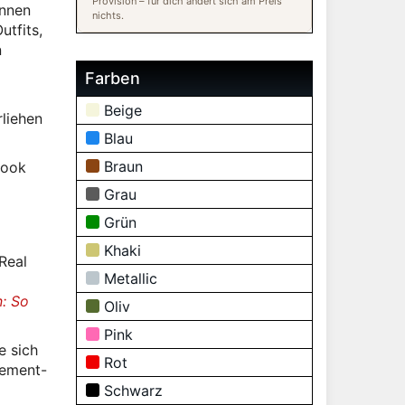
Provision – für dich ändert sich am Preis
innen
nichts.
utfits,
n
Farben
Beige
liehen
Blau
Braun
Look
Grau
Grün
Khaki
Real
Metallic
n: So
Oliv
Pink
e sich
Rot
tement-
Schwarz