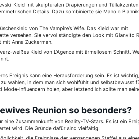
evski-Kleid mit skulpturalen Drapierungen und Tüllakzenten
symmetrischen Details. Dazu kombinierte sie Manolo Blahni
 Rüschenkleid von The Vampire’s Wife. Das Kleid war mit
ette versehen. Sie vervollständigte den Look mit Gianvito R
t mit Anna Zuckerman.
hwarz-weißes Kleid von L’Agence mit ärmellosem Schnitt. We
annt.
eres Ereignis kann eine Herausforderung sein. Es ist wichtig
t zu wählen, in dem man sich wohlfühlt und selbstbewusst fü
d Mode-Influencern holen, aber letztendlich sollte man sein
sewives Reunion so besonders?
r eine Zusammenkunft von Reality-TV-Stars. Es ist ein Ereig
et wird. Die Gründe dafür sind vielfältig.
glichkeit, die Ereignisse der vergangenen Staffel aus eine