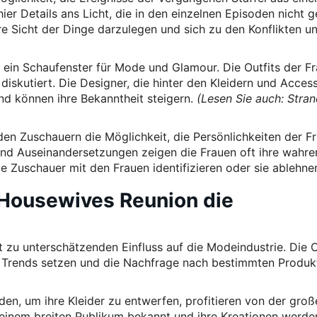
r Details ans Licht, die in den einzelnen Episoden nicht g
re Sicht der Dinge darzulegen und sich zu den Konflikten u
ein Schaufenster für Mode und Glamour. Die Outfits der F
kutiert. Die Designer, die hinter den Kleidern und Access
nd können ihre Bekanntheit steigern.
(Lesen Sie auch: Str
en Zuschauern die Möglichkeit, die Persönlichkeiten der F
und Auseinandersetzungen zeigen die Frauen oft ihre wahre
ie Zuschauer mit den Frauen identifizieren oder sie ablehne
 Housewives Reunion die
 zu unterschätzenden Einfluss auf die Modeindustrie. Die O
 Trends setzen und die Nachfrage nach bestimmten Produk
en, um ihre Kleider zu entwerfen, profitieren von der groß
inem breiten Publikum bekannt und ihre Kreationen werden