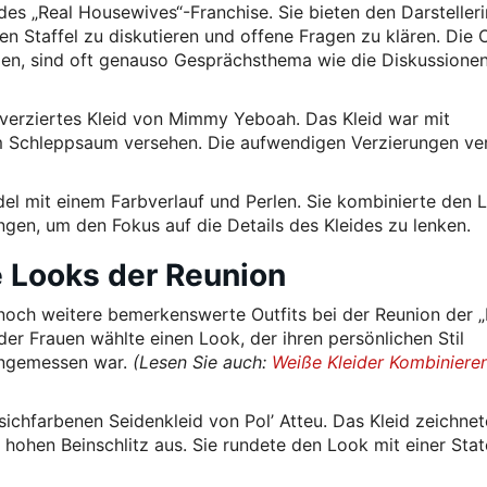
des „Real Housewives“-Franchise. Sie bieten den Darsteller
n Staffel zu diskutieren und offene Fragen zu klären. Die O
en, sind oft genauso Gesprächsthema wie die Diskussione
 verziertes Kleid von Mimmy Yeboah. Das Kleid war mit
m Schleppsaum versehen. Die aufwendigen Verzierungen ver
del mit einem Farbverlauf und Perlen. Sie kombinierte den 
ngen, um den Fokus auf die Details des Kleides zu lenken.
 Looks der Reunion
och weitere bemerkenswerte Outfits bei der Reunion der „
der Frauen wählte einen Look, der ihren persönlichen Stil
 angemessen war.
(Lesen Sie auch:
Weiße Kleider Kombiniere
rsichfarbenen Seidenkleid von Pol’ Atteu. Das Kleid zeichnet
n hohen Beinschlitz aus. Sie rundete den Look mit einer Sta