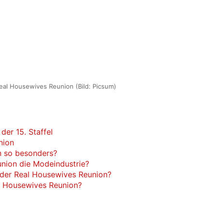
eal Housewives Reunion (Bild: Picsum)
er 15. Staffel
nion
n so besonders?
union die Modeindustrie?
i der Real Housewives Reunion?
al Housewives Reunion?