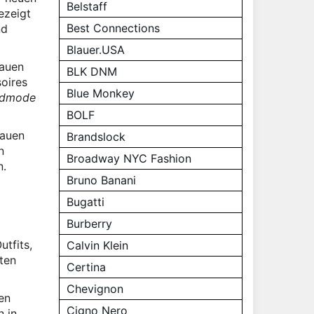
Belstaff
ezeigt
Best Connections
nd
Blauer.USA
rauen
BLK DNM
oires
Blue Monkey
andmode
BOLF
rauen
Brandslock
n
Broadway NYC Fashion
n.
Bruno Banani
Bugatti
Burberry
utfits,
Calvin Klein
ten
Certina
Chevignon
en
Cigno Nero
 in