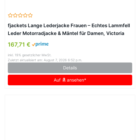
fjackets Lange Lederjacke Frauen – Echtes Lammfell
Leder Motorradjacke & Mäntel für Damen, Victoria
Brown, L
167,71 €
inkl. 19% gesetzlicher MwSt.
Zuletzt aktualisiert am: August 7, 2026 6:52 p.m.
Details
Auf
ansehen*