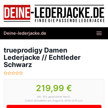
Skip
to
main
content
Deine-lederjacke.de
Toggl
navig
trueprodigy Damen
Lederjacke // Echtleder
Schwarz
219,99 €
inkl. 19% gesetzlicher MwSt.
Zuletzt aktualisiert am: August 8, 2026 12:51 a.m.