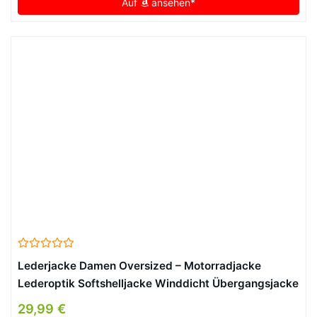
Auf
ansehen*
Lederjacke Damen Oversized – Motorradjacke
Lederoptik Softshelljacke Winddicht Übergangsjacke
Reverskragen Sweatjacke Hip Hop Bikejacke Festlich
29,99 €