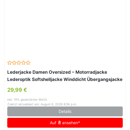
Lederjacke Damen Oversized – Motorradjacke
Lederoptik Softshelljacke Winddicht Übergangsjacke
Reverskragen Sweatjacke Hip Hop Bikejacke Festlich
29,99 €
Damenjacken Aesthetic Streetwear (Black, L)
inkl. 19% gesetzlicher MwSt.
Zuletzt aktualisiert am: August 6, 2026 8:56 p.m.
Details
Auf
ansehen*