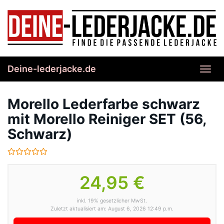
Skip
to
main
content
Deine-lederjacke.de
Toggl
navig
Morello Lederfarbe schwarz
mit Morello Reiniger SET (56,
Schwarz)
24,95 €
inkl. 19% gesetzlicher MwSt.
Zuletzt aktualisiert am: August 6, 2026 12:49 p.m.