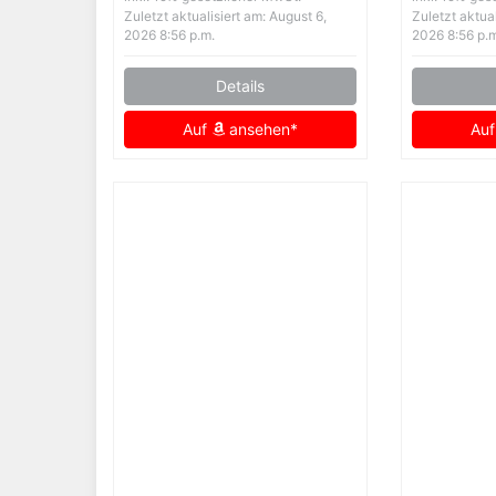
Softshelljacke
Zuletzt aktualisiert am: August 6,
Zuletzt aktual
Winddicht
2026 8:56 p.m.
2026 8:56 p.
Übergangsjacke
Details
Reverskragen
Sweatjacke Hip Hop
Auf
ansehen*
Au
Bikejacke Festlich
Damenjacken Aesthetic
Streetwear (Black, L)