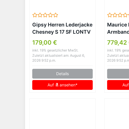
Gipsy Herren Lederjacke
Maurice 
Chesney S 17 SF LONTV
Armbandu
antrazit (XXL)
Analog Q
179,00 €
779,42
EL1084-
inkl. 19% gesetzlicher MwSt.
inkl. 19% ges
Zuletzt aktualisiert am: August 6,
Zuletzt aktual
2026 9:52 p.m.
2026 9:52 p.
Details
Auf
ansehen*
Au