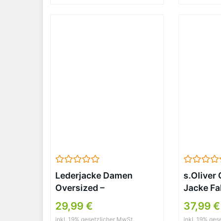
Lederjacke Damen
s.Oliver
Oversized –
Jacke Fa
Motorradjacke
GREY/B
29,99 €
37,99 €
Lederoptik
inkl. 19% gesetzlicher MwSt.
inkl. 19% ges