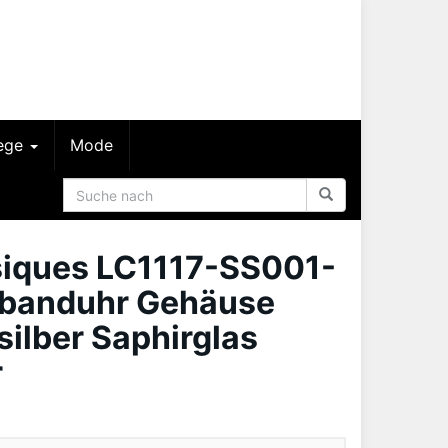
lege
Mode
siques LC1117-SS001-
mbanduhr Gehäuse
 silber Saphirglas
r