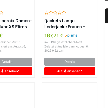
Lacroix Damen-
fjackets Lange
hr XS Eliros
Lederjacke Frauen –
uarz Leder
Echtes Lammfell Leder
 €
167,71 €
SS001-310
Motorradjacke & Mäntel
etzlicher MwSt.
inkl. 19% gesetzlicher MwSt.
für Damen, Victoria
isiert am: August 6,
Zuletzt aktualisiert am: August 6,
Brown, L
m.
2026 9:52 p.m.
Details
Details
f
ansehen*
Auf
ansehen*