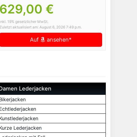
629,00 €
inkl. 19% gesetzlicher MwSt.
Zuletzt aktualisiert am: August 6, 2026 7:49 p.m.
Auf
ansehen*
Damen Lederjacken
Bikerjacken
Echtlederjacken
Kunstlederjacken
Kurze Lederjacken