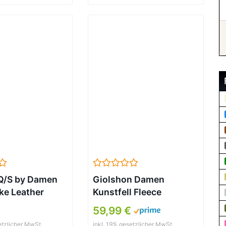
 Q/S by Damen
Giolshon Damen
ke Leather
Kunstfell Fleece
LACK M
Kurzmantel Warmer
59,99 €
Flauschiger
etzlicher MwSt.
inkl. 19% gesetzlicher MwSt.