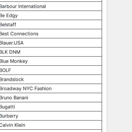
Barbour International
Be Edgy
Belstaff
Best Connections
Blauer.USA
BLK DNM
Blue Monkey
BOLF
Brandslock
Broadway NYC Fashion
Bruno Banani
Bugatti
Burberry
Calvin Klein