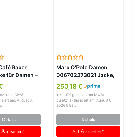
Café Racer
Marc O’Polo Damen
ke für Damen –
006702273021 Jacke,
er, Schwarz
Schwarz (Black 990),
€
250,18 €
(Herstellergröße: 42)
etzlicher MwSt.
inkl. 19% gesetzlicher MwSt.
isiert am: August 6,
Zuletzt aktualisiert am: August 6,
m.
2026 9:52 p.m.
Details
Details
f
ansehen*
Auf
ansehen*