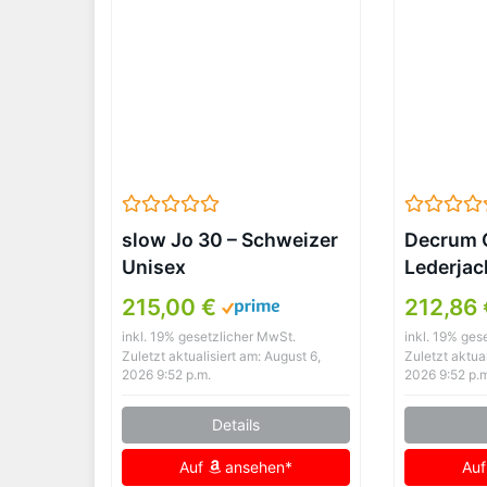
slow Jo 30 – Schweizer
Decrum 
Unisex
Lederjac
Einzeigerarmbanduhr
Lammled
215,00 €
212,86 
analoge 24
inkl. 19% gesetzlicher MwSt.
inkl. 19% ges
Stundenanzeige Leder
Zuletzt aktualisiert am: August 6,
Zuletzt aktual
anthrazit/Dunkelbraun
2026 9:52 p.m.
2026 9:52 p.
Details
Auf
ansehen*
Au