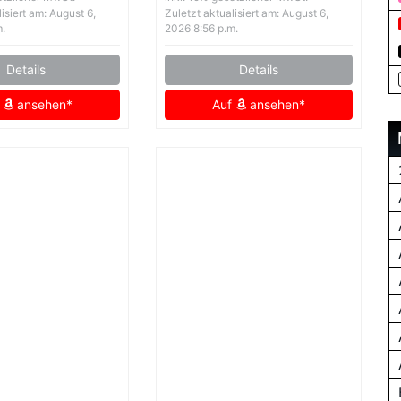
Herbstmantel Zottelige
isiert am: August 6,
Zuletzt aktualisiert am: August 6,
Modische Weiche
m.
2026 8:56 p.m.
Oberbekleidung 3671
Details
Details
Schwarz L
f
ansehen*
Auf
ansehen*