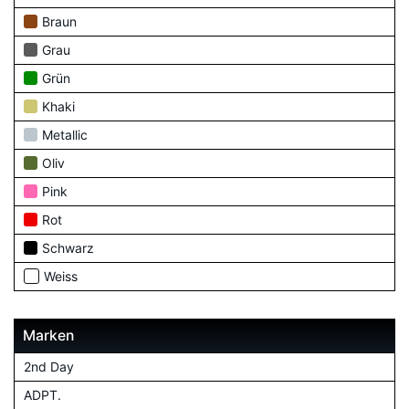
Braun
Grau
Grün
Khaki
Metallic
Oliv
Pink
Rot
Schwarz
Weiss
Marken
2nd Day
ADPT.