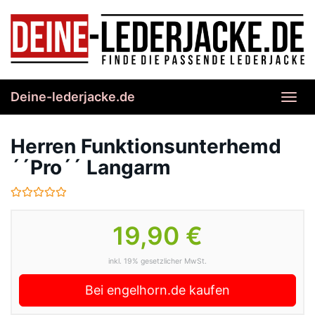
Skip
to
main
content
Deine-lederjacke.de
Toggl
navig
Herren Funktionsunterhemd
´´Pro´´ Langarm
19,90 €
inkl. 19% gesetzlicher MwSt.
Bei engelhorn.de kaufen