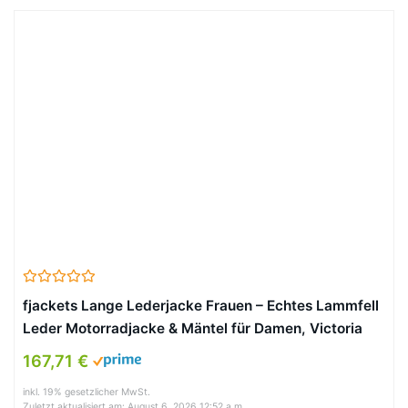
fjackets Lange Lederjacke Frauen – Echtes Lammfell
Leder Motorradjacke & Mäntel für Damen, Victoria
Brown, L
167,71 €
inkl. 19% gesetzlicher MwSt.
Zuletzt aktualisiert am: August 6, 2026 12:52 a.m.