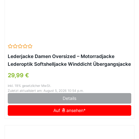
Lederjacke Damen Oversized – Motorradjacke
Lederoptik Softshelljacke Winddicht Übergangsjacke
Reverskragen Sweatjacke Hip Hop Bikejacke Festlich
29,99 €
Damenjacken Aesthetic Streetwear (Black, L)
inkl. 19% gesetzlicher MwSt.
Zuletzt aktualisiert am: August 5, 2026 10:54 p.m.
Details
Auf
ansehen*