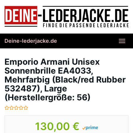
Skip
to
main
content
Deine-lederjacke.de
Toggl
navig
Emporio Armani Unisex
Sonnenbrille EA4033,
Mehrfarbig (Black/red Rubber
532487), Large
(Herstellergröße: 56)
130,00 €