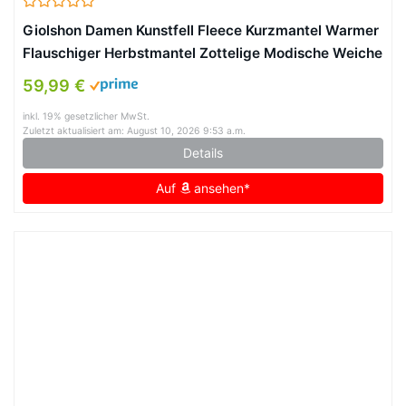
Giolshon Damen Kunstfell Fleece Kurzmantel Warmer
Flauschiger Herbstmantel Zottelige Modische Weiche
Oberbekleidung 3671 Schwarz L
59,99 €
inkl. 19% gesetzlicher MwSt.
Zuletzt aktualisiert am: August 10, 2026 9:53 a.m.
Details
Auf
ansehen*