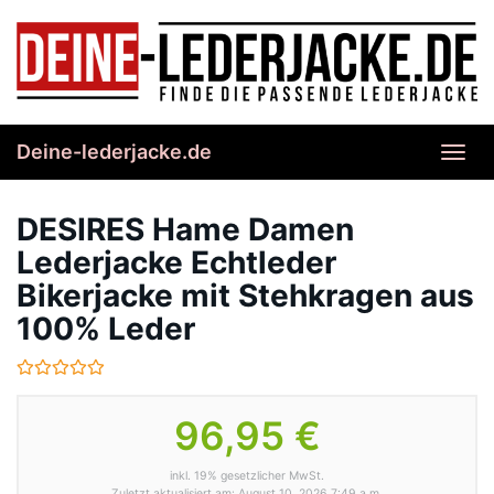
Skip
to
main
content
Deine-lederjacke.de
Toggl
navig
DESIRES Hame Damen
Lederjacke Echtleder
Bikerjacke mit Stehkragen aus
100% Leder
96,95 €
inkl. 19% gesetzlicher MwSt.
Zuletzt aktualisiert am: August 10, 2026 7:49 a.m.