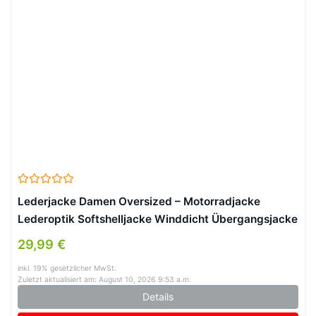
Lederjacke Damen Oversized – Motorradjacke
Lederoptik Softshelljacke Winddicht Übergangsjacke
Reverskragen Sweatjacke Hip Hop Bikejacke Festlich
29,99 €
Damenjacken Aesthetic Streetwear (Black, L)
inkl. 19% gesetzlicher MwSt.
Zuletzt aktualisiert am: August 10, 2026 9:53 a.m.
Details