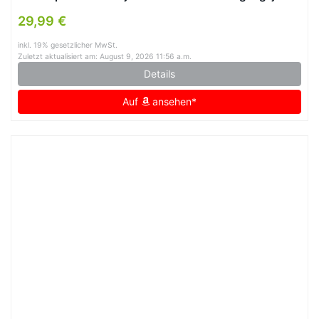
Reverskragen Sweatjacke Hip Hop Bikejacke Festlich
29,99 €
Damenjacken Aesthetic Streetwear (Black, L)
inkl. 19% gesetzlicher MwSt.
Zuletzt aktualisiert am: August 9, 2026 11:56 a.m.
Details
Auf
ansehen*