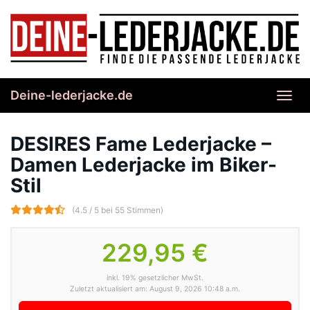
Skip
to
main
content
Deine-lederjacke.de
Toggl
navig
DESIRES Fame Lederjacke –
Damen Lederjacke im Biker-
Stil
(4.5 / 5 bei 55 Stimmen)
229,95 €
inkl. 19% gesetzlicher MwSt.
Zuletzt aktualisiert am: August 9, 2026 10:48 a.m.