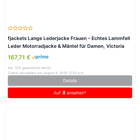
fjackets Lange Lederjacke Frauen – Echtes Lammfell
Leder Motorradjacke & Mäntel für Damen, Victoria
Brown, L
167,71 €
inkl. 19% gesetzlicher MwSt.
Zuletzt aktualisiert am: August 9, 2026 12:53 p.m.
Details
Auf
ansehen*