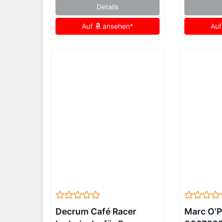
Details
Auf
ansehen*
Au
Decrum Café Racer
Marc O’