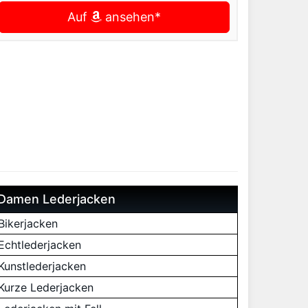
Auf
ansehen*
Damen Lederjacken
Bikerjacken
Echtlederjacken
Kunstlederjacken
Kurze Lederjacken