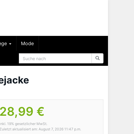
lege
Mode
ejacke
28,99 €
inkl. 19% gesetzlicher MwSt.
Zuletzt aktualisiert am: August 7, 2026 11:47 p.m.