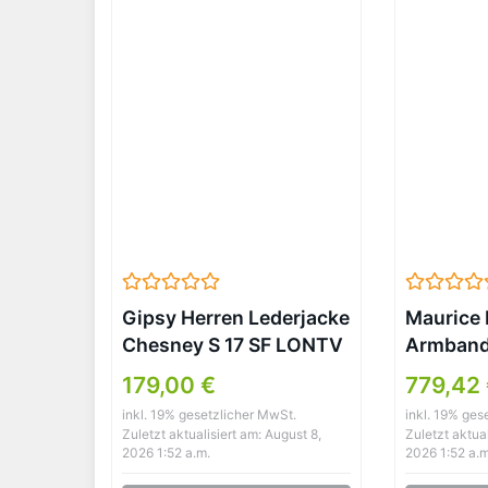
Gipsy Herren Lederjacke
Maurice 
Chesney S 17 SF LONTV
Armbandu
antrazit (XXL)
Analog Q
179,00 €
779,42
EL1084-
inkl. 19% gesetzlicher MwSt.
inkl. 19% ges
Zuletzt aktualisiert am: August 8,
Zuletzt aktual
2026 1:52 a.m.
2026 1:52 a.m