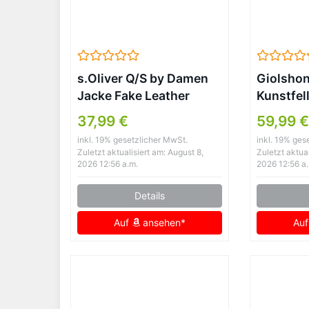
s.Oliver Q/S by Damen
Giolsho
Jacke Fake Leather
Kunstfel
GREY/BLACK M
Kurzman
37,99 €
59,99 
Flauschi
inkl. 19% gesetzlicher MwSt.
inkl. 19% ges
Herbstma
Zuletzt aktualisiert am: August 8,
Zuletzt aktual
Modisch
2026 12:56 a.m.
2026 12:56 a
Oberbek
Details
Schwarz
Auf
ansehen*
Au