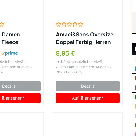
n Damen
Amaci&Sons Oversize
l Fleece
Doppel Farbig Herren
tel Warmer
Slim-Fit T-Shirt
€
9,95 €
ger
Anthrazit/Schwarz
etzlicher MwSt.
inkl. 19% gesetzlicher MwSt.
ntel Zottelige
isiert am: August 8,
Zuletzt aktualisiert am: August 8,
e Weiche
.m.
2026 12:56 a.m.
leidung 3671
Details
Details
 L
f
ansehen*
Auf
ansehen*