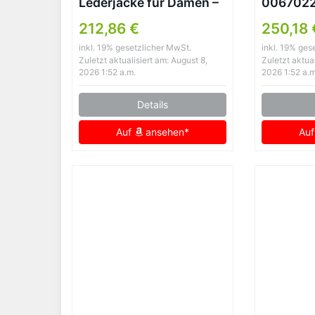
Lederjacke für Damen –
0067022
Lammleder, Schwarz
Schwarz 
212,86 €
250,18
(Herstel
inkl. 19% gesetzlicher MwSt.
inkl. 19% ges
Zuletzt aktualisiert am: August 8,
Zuletzt aktual
2026 1:52 a.m.
2026 1:52 a.m
Details
Auf
ansehen*
Au