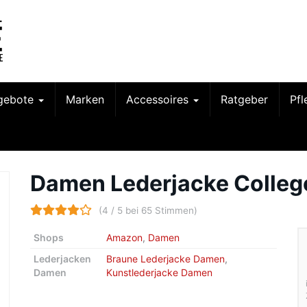
gebote
Marken
Accessoires
Ratgeber
Pf
Damen Lederjacke Colleg
(4 / 5 bei 65 Stimmen)
Shops
Amazon
,
Damen
Lederjacken
Braune Lederjacke Damen
,
Damen
Kunstlederjacke Damen