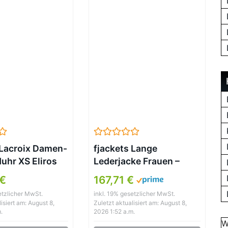
Lacroix Damen-
fjackets Lange
hr XS Eliros
Lederjacke Frauen –
uarz Leder
Echtes Lammfell Leder
 €
167,71 €
SS001-310
Motorradjacke & Mäntel
etzlicher MwSt.
inkl. 19% gesetzlicher MwSt.
für Damen, Victoria
isiert am: August 8,
Zuletzt aktualisiert am: August 8,
Brown, L
.
2026 1:52 a.m.
W