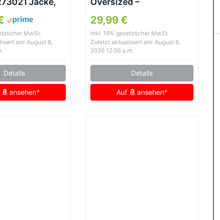
73021 Jacke,
Oversized –
(Black 990),
Motorradjacke
 €
29,99 €
lergröße: 42)
Lederoptik
etzlicher MwSt.
inkl. 19% gesetzlicher MwSt.
Softshelljacke
isiert am: August 8,
Zuletzt aktualisiert am: August 8,
Winddicht
.
2026 12:56 a.m.
Übergangsjacke
Details
Details
Reverskragen
Sweatjacke Hip Hop
f
ansehen*
Auf
ansehen*
Bikejacke Festlich
Damenjacken Aesthetic
Streetwear (Black, L)