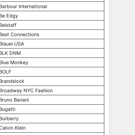
Barbour International
Be Edgy
Belstaff
Best Connections
Blauer.USA
BLK DNM
Blue Monkey
BOLF
Brandslock
Broadway NYC Fashion
Bruno Banani
Bugatti
Burberry
Calvin Klein